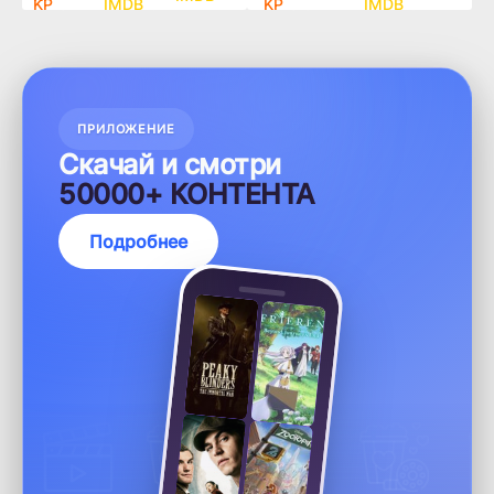
8.1
0
8.5
8.4
ПРИЛОЖЕНИЕ
Скачай и смотри
50000+ КОНТЕНТА
Подробнее