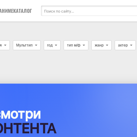
АНИМЕ
КАТАЛОГ
я
Мульттип
год
тип м/ф
жанр
актер
смотри
ОНТЕНТА