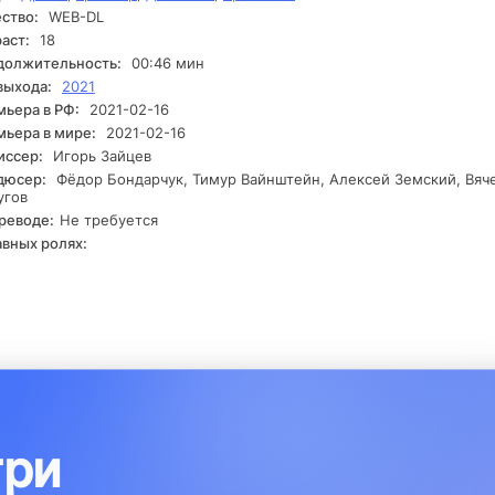
ство:
WEB-DL
вда вышла наружу. Интригующий момент наступает, когда герои
мают, что на кону не только их профессиональная репутация, но
аст:
18
опасность самой пропавшей.
должительность:
00:46 мин
выхода:
2021
ьера в РФ:
2021-02-16
ьера в мире:
2021-02-16
иссер:
Игорь Зайцев
дюсер:
Фёдор Бондарчук, Тимур Вайнштейн, Алексей Земский, Вяч
угов
реводе:
Не требуется
авных ролях:
три