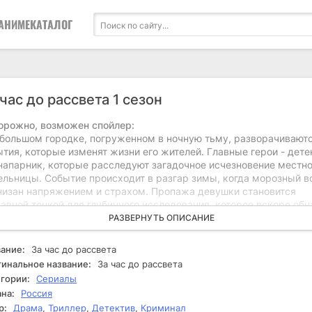
АНИМЕ
КАТАЛОГ
 час до рассвета 1 сезон
орожно, возможен спойлер:
ебольшом городке, погруженном в ночную тьму, разворачивают
тия, которые изменят жизни его жителей. Главные герои - дете
 напарник, которые расследуют загадочное исчезновение местн
ельницы. Событие происходит в разгар зимы, когда морозный в
низан напряжением и страхом. Пропажа девушки становится
равной точкой для глубинного исследования, которое вскоре об
ытые тайны и непростые отношения между жителями. Расследо
РАЗВЕРНУТЬ ОПИСАНИЕ
нимает неожиданный поворот, когда детектив находит улики,
зывающие на возможные связи между исчезновением и недавн
ание:
За час до рассвета
ступлениями в округе. Напарник начинает сомневаться в своих
инальное название:
За час до рассвета
дположениях, а напряжение между ними нарастает. Каждая но
гории:
Сериалы
ка ведет к неожиданным открытиям, а напряженные разговоры 
на:
Россия
тными жителями лишь добавляют загадочности. В какой-то мом
р:
Драма
,
Триллер
,
Детектив
,
Криминал
сталкиваются с противостоянием со стороны тех, кто не хочет, 